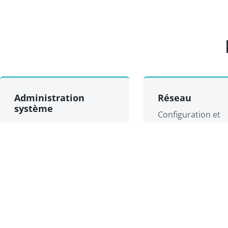
Administration
Réseau
système
Configuration et
Gestion et maintenance
optimisation
de serveurs, postes de
d'infrastructures 
travail et environnements
virtualisés.
À propos
Systèmes Nubilogic est une entreprise en technologie de 