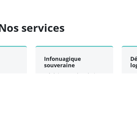
Nos services
Infonuagique
D
souveraine
lo
Déploiement de solutions
Co
cloud basées sur des
ge
réseau.
logiciels libres.
l'information au